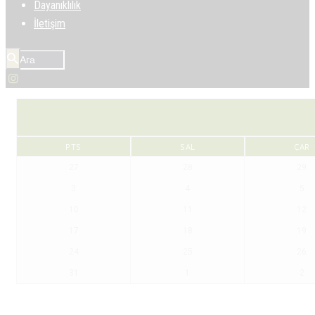
Dayanıklılık
İletişim
PTS
SAL
ÇAR
27
28
29
3
4
5
10
11
12
17
18
19
24
25
26
31
1
2