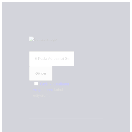
Gizlilik kurallarını
ve şartlarını
kabul
ediyorum.