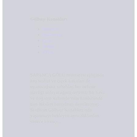
Gölbaşı Konakları
Anasayfa
Hakkımızda
Çevre
İletişim
KVKK
SAPANCA GÖLÜ manzarası eşliğinde
kuş sesleri ve çiçek kokuları ile
uyanacağınız sabahlar, her nefeste
tazeliği soluyacağınız tertemiz bir hava
ve doğanın kalbinde villa konforunda
tüm lüksleri barındıran dairelerimiz;
Serdivan Gölbaşı Konakları’nda
yaşanmayı bekleyen ayrıcalıklardan
sadece birkaçı...