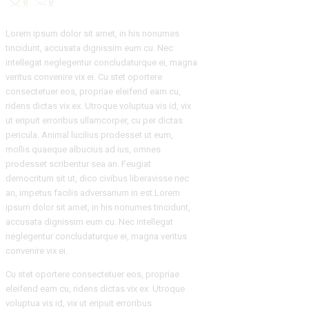
0
0
Lorem ipsum dolor sit amet, in his nonumes
tincidunt, accusata dignissim eum cu. Nec
intellegat neglegentur concludaturque ei, magna
veritus convenire vix ei. Cu stet oportere
consectetuer eos, propriae eleifend eam cu,
ridens dictas vix ex. Utroque voluptua vis id, vix
ut eripuit erroribus ullamcorper, cu per dictas
pericula. Animal lucilius prodesset ut eum,
mollis quaeque albucius ad ius, omnes
prodesset scribentur sea an. Feugiat
democritum sit ut, dico civibus liberavisse nec
an, impetus facilis adversarium in est.Lorem
ipsum dolor sit amet, in his nonumes tincidunt,
accusata dignissim eum cu. Nec intellegat
neglegentur concludaturque ei, magna veritus
convenire vix ei.
Cu stet oportere consectetuer eos, propriae
eleifend eam cu, ridens dictas vix ex. Utroque
voluptua vis id, vix ut eripuit erroribus