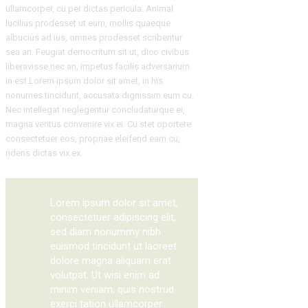
ullamcorper, cu per dictas pericula. Animal
lucilius prodesset ut eum, mollis quaeque
albucius ad ius, omnes prodesset scribentur
sea an. Feugiat democritum sit ut, dico civibus
liberavisse nec an, impetus facilis adversarium
in est.Lorem ipsum dolor sit amet, in his
nonumes tincidunt, accusata dignissim eum cu.
Nec intellegat neglegentur concludaturque ei,
magna veritus convenire vix ei. Cu stet oportere
consectetuer eos, propriae eleifend eam cu,
ridens dictas vix ex.
Lorem ipsum dolor sit amet,
consectetuer adipiscing elit,
sed diam nonummy nibh
euismod tincidunt ut laoreet
dolore magna aliquam erat
volutpat. Ut wisi enim ad
minim veniam, quis nostrud
exerci tation ullamcorper