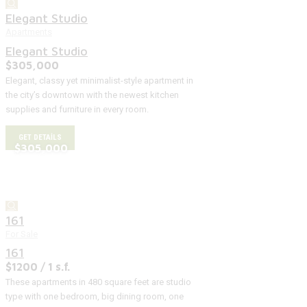
Elegant Studio
Apartments
Elegant Studio
$305,000
Elegant, classy yet minimalist-style apartment in
the city’s downtown with the newest kitchen
supplies and furniture in every room.
GET DETAILS
$305,000
161
For Sale
161
$1200 / 1 s.f.
These apartments in 480 square feet are studio
type with one bedroom, big dining room, one