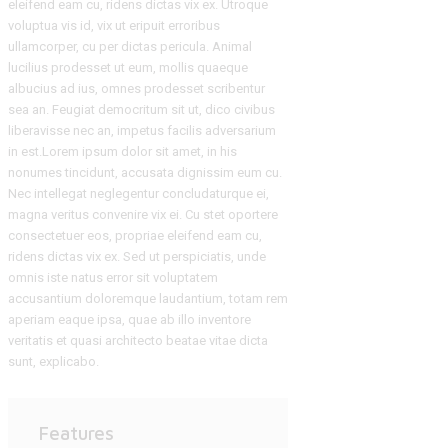
eleifend eam cu, ridens dictas vix ex. Utroque
voluptua vis id, vix ut eripuit erroribus
ullamcorper, cu per dictas pericula. Animal
lucilius prodesset ut eum, mollis quaeque
albucius ad ius, omnes prodesset scribentur
sea an. Feugiat democritum sit ut, dico civibus
liberavisse nec an, impetus facilis adversarium
in est.Lorem ipsum dolor sit amet, in his
nonumes tincidunt, accusata dignissim eum cu.
Nec intellegat neglegentur concludaturque ei,
magna veritus convenire vix ei. Cu stet oportere
consectetuer eos, propriae eleifend eam cu,
ridens dictas vix ex. Sed ut perspiciatis, unde
omnis iste natus error sit voluptatem
accusantium doloremque laudantium, totam rem
aperiam eaque ipsa, quae ab illo inventore
veritatis et quasi architecto beatae vitae dicta
sunt, explicabo.
Features