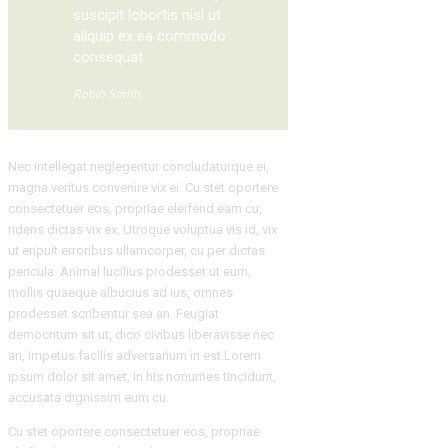
suscipit lobortis nisl ut
aliquip ex ea commodo
consequat.
Robin Smith
Nec intellegat neglegentur concludaturque ei,
magna veritus convenire vix ei. Cu stet oportere
consectetuer eos, propriae eleifend eam cu,
ridens dictas vix ex. Utroque voluptua vis id, vix
ut eripuit erroribus ullamcorper, cu per dictas
pericula. Animal lucilius prodesset ut eum,
mollis quaeque albucius ad ius, omnes
prodesset scribentur sea an. Feugiat
democritum sit ut, dico civibus liberavisse nec
an, impetus facilis adversarium in est.Lorem
ipsum dolor sit amet, in his nonumes tincidunt,
accusata dignissim eum cu.
Cu stet oportere consectetuer eos, propriae